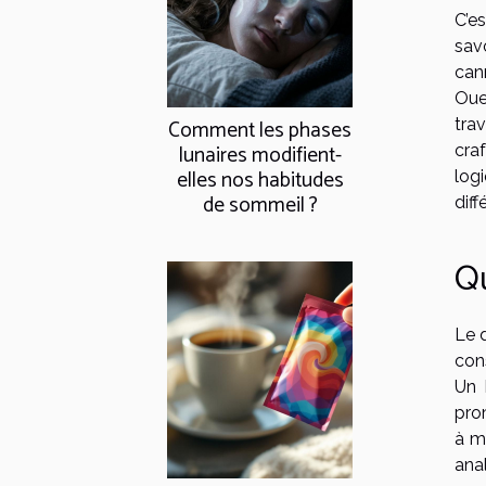
C’es
sav
can
Oue
Comment les phases
tra
lunaires modifient-
cra
elles nos habitudes
log
de sommeil ?
diff
Qu
Le d
con
Un 
pro
à m
anal