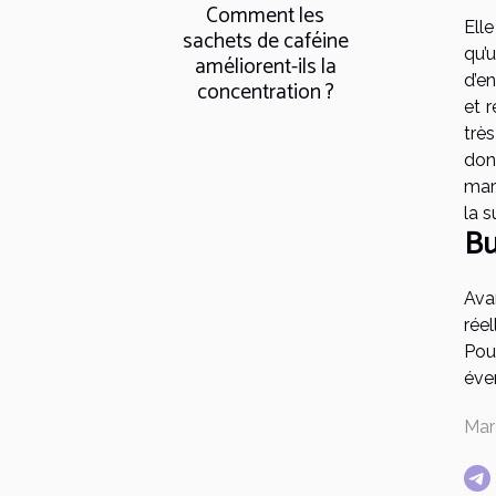
Comment les
Ell
sachets de caféine
qu’
améliorent-ils la
d’e
concentration ?
et 
trè
don
mar
la 
Bu
Ava
réel
Pour
éve
Mar