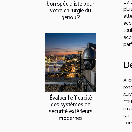
Le d
bon spécialiste pour
votre chirurgie du
plu
genou ?
att
acc
tou
acc
parf
De
À q
ren
suiv
Évaluer l'efficacité
d’a
des systèmes de
micr
sécurité extérieurs
sur
modernes
com