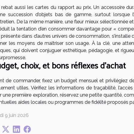
e rebat aussi les cartes du rapport au prix. Un accessoire du
une succession d’objets bas de gamme, surtout lorsque l’
ntretien. De la même manière, une fleur mieux sélectionnée et
réduit la tentation d’en consommer davantage pour « compens
s présente dans d’autres univers de consommation, s’installe 
ner les moyens de maîtriser son usage. À la clé, une atten
ques, qui doivent conjuguer esthétique, pédagogie, et rigueu
surpromesse.
dget, choix, et bons réflexes d’achat
nt de commander, fixez un budget mensuel et privilégiez des
lement utiles. Vérifiez les informations de traçabilité, l’accè
 une première exploration, réservez une petite quantité, comp
ntuelles aides locales ou programmes de fidélité proposés pa
di 9 juin 2026