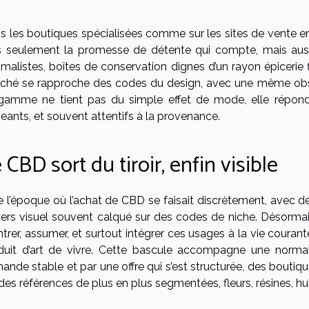
s les boutiques spécialisées comme sur les sites de vente en 
s seulement la promesse de détente qui compte, mais aussi l
imalistes, boîtes de conservation dignes d’un rayon épicerie f
ché se rapproche des codes du design, avec une même obse
gamme ne tient pas du simple effet de mode, elle répon
eants, et souvent attentifs à la provenance.
 CBD sort du tiroir, enfin visible
ie l’époque où l’achat de CBD se faisait discrètement, avec d
vers visuel souvent calqué sur des codes de niche. Désormais,
rer, assumer, et surtout intégrer ces usages à la vie courant
duit d’art de vivre. Cette bascule accompagne une normal
ande stable et par une offre qui s’est structurée, des boutiqu
des références de plus en plus segmentées, fleurs, résines, hu