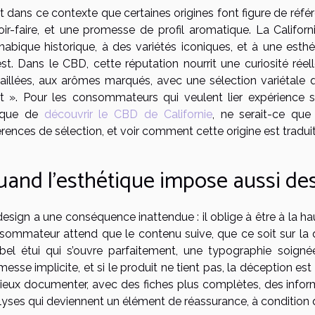
t dans ce contexte que certaines origines font figure de réfé
oir-faire, et une promesse de profil aromatique. La Califor
nabique historique, à des variétés iconiques, et à une esth
st. Dans le CBD, cette réputation nourrit une curiosité rée
vaillées, aux arômes marqués, avec une sélection variétale
ft ». Pour les consommateurs qui veulent lier expérience se
ique de
découvrir le CBD de Californie
, ne serait-ce que
érences de sélection, et voir comment cette origine est traduit
and l’esthétique impose aussi de
esign a une conséquence inattendue : il oblige à être à la haute
sommateur attend que le contenu suive, que ce soit sur la qua
bel étui qui s’ouvre parfaitement, une typographie soignée
messe implicite, et si le produit ne tient pas, la déception 
ieux documenter, avec des fiches plus complètes, des inform
yses qui deviennent un élément de réassurance, à condition qu’