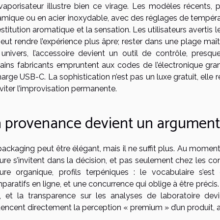
vaporisateur illustre bien ce virage. Les modèles récents
amique ou en acier inoxydable, avec des réglages de tempéra
estitution aromatique et la sensation. Les utilisateurs avertis l
peut rendre l’expérience plus âpre; rester dans une plage maî
 univers, l’accessoire devient un outil de contrôle, presq
tains fabricants empruntent aux codes de l’électronique grand
arge USB-C. La sophistication n’est pas un luxe gratuit, elle 
viter l’improvisation permanente.
 provenance devient un argument 
ackaging peut être élégant, mais il ne suffit plus. Au moment d
ure s’invitent dans la décision, et pas seulement chez les co
ture organique, profils terpéniques : le vocabulaire s’est
aratifs en ligne, et une concurrence qui oblige à être précis. L
s, et la transparence sur les analyses de laboratoire devi
luencent directement la perception « premium » d’un produit, 