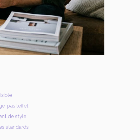
isible
, pas l’effet
nt de style
es standards