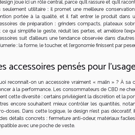
esign joue ici un rôle central, parce qu’il rassure et qu’il rac
s seulement utilitaire : il promet une meilleure conservati
ention portée à la qualité, et il fait entrer le produit da
essoires de préparation : grinders compacts, plateaux sobre
t ce qui simplifie le geste, réduit les pertes, et améliore l
essoires suit d’ailleurs une tendance observée dans d’autres
umerie : la forme, le toucher, et l’ergonomie finissent par pese
s accessoires pensés pour l’usage,
uoi reconnaît-on un accessoire vraiment « malin » ? À sa ca
oncer à la performance. Les consommateurs de CBD ne cher
ent cette diversité : certains privilégient la discrétion et la po
utres encore souhaitent mieux contrôler les quantités, nota
o-doses. Dans cette logique, le design n’est pas décoratif, il
 des détails concrets : fermeture anti-odeur, matériaux facile
patible avec une poche de veste.