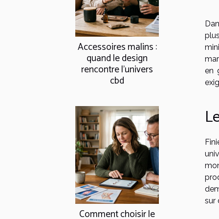
Dan
plu
Accessoires malins :
min
quand le design
mar
rencontre l’univers
en 
cbd
exig
Le
Fin
uni
mont
pro
dem
sur 
Comment choisir le