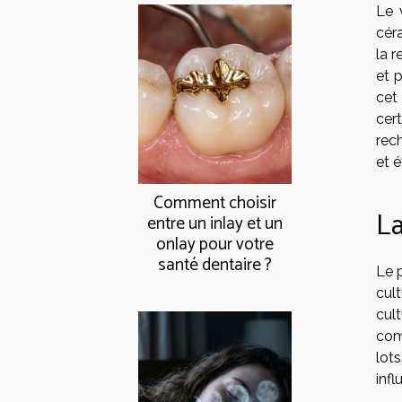
Le 
cér
la r
et 
cet
cer
rech
et é
Comment choisir
La
entre un inlay et un
onlay pour votre
santé dentaire ?
Le p
cult
cul
comp
lot
inf